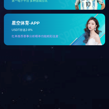
下一篇：
没有了
矿用一通三防产品篇
矿用辅助运输装备篇
矿用机
电设备篇
网站首页
|
关于我们
|
产品中心
|
案例展示
|
新闻中心
|
广发（中国）
|
联系人：徐经理
电话：
0537-2888665 / 15898608116
传真：0537-2888676
地址：济宁市常青路21号新景湾9号楼
Copyright © 2019 广发足球 版权所有