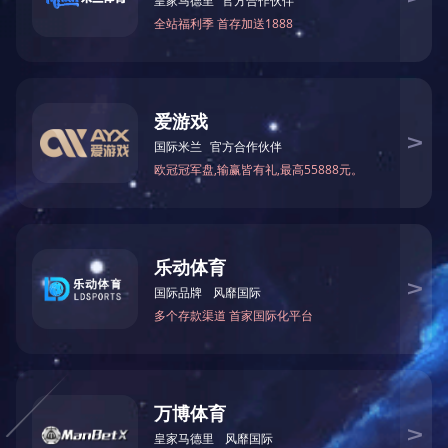
并有语音告警提示的综合保护装置。它具有功能全动作可
靠，性能稳定等特点。当安装在机车上的超速传感器达到
报警点时，超速传感器便发出“超速请注意”的语音报警提
示，且语音清晰。外壳设置有瓦斯传感器、车门关闭状态
传感器、内置无线收发模块，无线收发模块能够实现防追
尾和闯红灯告警提示；能够达到提醒机车驾驶员注意安全
行车，提高机车安全行驶水平。当机车停电时，超速传感
器可自动记忆当前技术参数，从而提高了系统的可靠性和
检测精度，并且它具有和电脑连接上传的功能，上传显示
机车超速报警次数及超速报警保护时间，是运输机车理想
的配套设备。