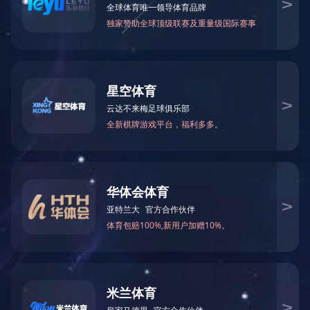
2019-09-05 17:21:56
1021
次浏览