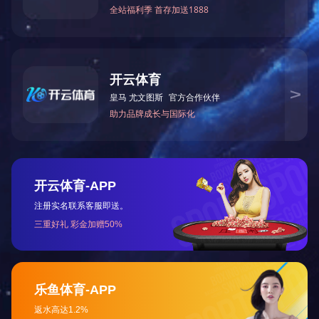
产品介绍：
综采工作面自动喷雾降尘系统，可以在移架、放顶煤时实
现自动喷雾降尘，还可随采煤机工作移动过程中控制相应
支架喷洒点喷雾，在采煤机下风端形成数条随采煤机移动
的水幕。综采工作面自动喷雾降尘系统有效降低粉尘的浓
度和阻挡粉尘扩散，由于喷洒点的位置及喷雾量可合理设
置从而达到用最少水量实现最佳除尘效果。
技术参数：
1. 额定电压：AC127V(+15％～-20％)，50HZ;
2. 待机功耗：每道装置≤3W；
3. 适用水压：0.2～8MPa,采用电动球阀；