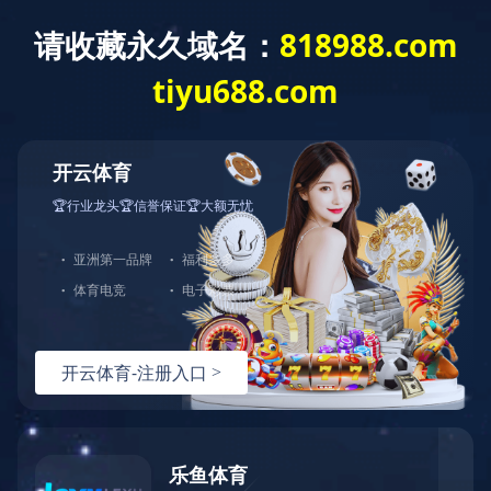
当前位置：
首页
>
产品中心
>
矿用一通三防产品篇
>
综采工作面
自动喷雾降尘系统
综采工作面自动喷雾降尘系统