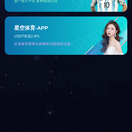
矿用一通三防产品篇
矿用辅助运输装备篇
矿用机
电设备篇
网站首页
|
关于我们
|
产品中心
|
案例展示
|
新闻中心
|
广发（中国）
|
联系人：徐经理
电话：
0537-2888665 / 15898608116
传真：0537-2888676
地址：济宁市常青路21号新景湾9号楼
Copyright © 2019 广发足球 版权所有
乐动平台
|
华体会官方网页版
|
九游官方网站
|
米兰官方网页版
|
米兰网页版
|
开云app登录入口
|
安博网页版
|
MK体育（国际）
产品中心
关于我们