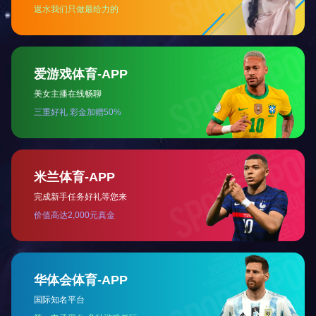
门。如果阀门处于打开状态，又来了传感器信号要求关闭
阀门则自动关闭阀门，并在传感器的延时时间到后再打开
阀门（如果仍在工作时间内）；（6）单机下的从机方式：
电动球阀的阀门打开或关闭受电动球阀主机控制，两者通
过485通讯，一个电动球阀主机能同时控制255个从机。
技术参数：
1.工作电压: 12VDC （本安）
2.工作电流: 小于等于170mA
3.水压适应范围：0.2 MPa～7.0MPa
4.水温适应范围：0℃～+60℃
5.球阀开启速度：10s～15 s
6.球阀开启通径：15mm
7.无线信号传输距离：≤30米
8.单机主机时控制的电动球阀最大容量：255台。
9.外型尺寸:170*140\重量:≤ 1.5Kg