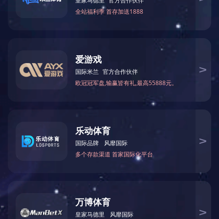
DFH15/7W矿用本安型无线电动球阀（以下简称电动球
阀）是一种由球体旋转而开闭水路的新型电动阀门,适应于
供水压力范围广、不受泥沙、污水影响的场所。其供水通
径大、工作过程中通电时间短、工作稳定可靠、是一种通
用电磁阀的理想替代产品。
工作原理：
电动球阀是一种由球体旋转而开闭水路的新型电动阀门,它
由主控板、无线收发模块、12864液晶屏、12V直流电机和
外壳等组成；电动球阀有联网和单机两种工作模式，在联
网模式下，除了球阀编号、时钟设置、工作方式等几项
外，全部由喷雾装置主机（简称主机）来设置，当收到主
机的查询信息后，会将相应的内容通过485传输到主机上。
在联网模式下有5种工作方式：（1）循环喷雾；（2）阀门
常开；（3）阀门常闭；（4）频率信号；（5）24时段。
单机模式下多了一种工作方式：（6）从机式。
根据工作方式的不同，球阀有不同的工作状态：（1）循环