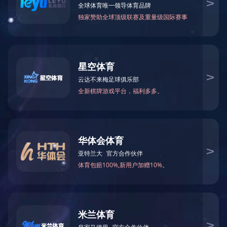
2019-09-05 08:43:45
984
次浏览
产品介绍：